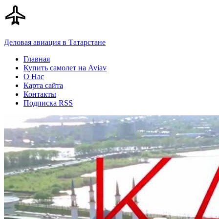
Деловая авиация в Татарстане
Главная
Купить самолет на Aviav
О Нас
Карта сайта
Контакты
Подписка RSS