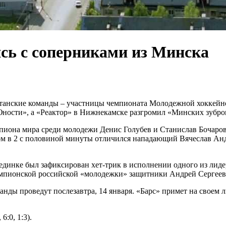
ись с соперниками из Минска
станские команды – участницы чемпионата Молодежной хоккейно
«Юности», а «Реактор» в Нижнекамске разгромил «Минских зубро
пиона мира среди молодежи Денис Голубев и Станислав Бочаров, 
ом в 2 с половиной минуты отличился нападающий Вячеслав Анд
единке был зафиксирован хет-трик в исполнении одного из лиде
емпионской российской «молодежки» защитники Андрей Сергеев
ды проведут послезавтра, 14 января. «Барс» примет на своем л
6:0, 1:3).