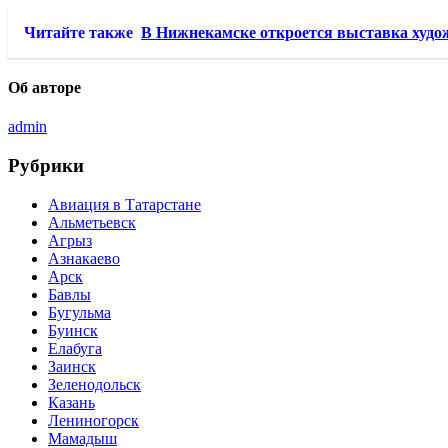
Читайте также
В Нижнекамске откроется выставка худо
Об авторе
admin
Рубрики
Авиация в Татарстане
Альметьевск
Агрыз
Азнакаево
Арск
Бавлы
Бугульма
Буинск
Елабуга
Заинск
Зеленодольск
Казань
Лениногорск
Мамадыш