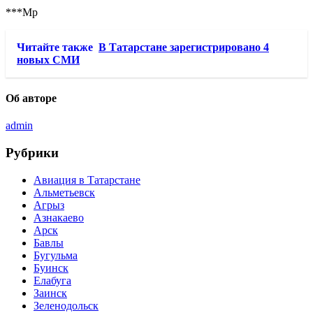
***Мр
Читайте также
В Татарстане зарегистрировано 4
новых СМИ
Об авторе
admin
Рубрики
Авиация в Татарстане
Альметьевск
Агрыз
Азнакаево
Арск
Бавлы
Бугульма
Буинск
Елабуга
Заинск
Зеленодольск