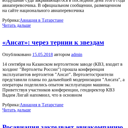
воздушные суда закрывающегося в последний день этого года
авиаперевозчика. В официальном сообщении, размещенном
на сайте национального авиаперевозчика
Рубрика:
Авиация в Татарстане
Читать дальше
«Ансат»: через тернии к звездам
Опубликовано
15.05.2018
автором
admin
14 сентября на Казанском вертолетном заводе (КВЗ, входит в
холдинг "Вертолеты России") прошла конференция
эксплуатантов вертолетов "Ансат". Вертолетостроители
представили планы по дальнейшей модернизации "Ансата", а
операторы поделились опытом эксплуатации машины.
Приветствуя участников конференции, гендиректор КВЗ
Вадим Лигай напомнил, что в основном
Рубрика:
Авиация в Татарстане
Читать дальше
Росавиация закрывает авиакомпанию