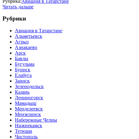
Рубрика:
Авиация в Татарстане
Читать дальше
Рубрики
Авиация в Татарстане
Альметьевск
Агрыз
Азнакаево
Арск
Бавлы
Бугульма
Буинск
Елабуга
Заинск
Зеленодольск
Казань
Лениногорск
Мамадыш
Менделеевск
Мензелинск
Набережные Челны
Нижнекамск
Тетюши
Чистополь