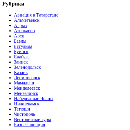
Рубрики
Авиация в Татарстане
Альметьевск
Агрыз
Азнакаево
Арск
Бавлы
Бугульма
Буинск
Елабуга
Заинск
Зеленодольск
Казань
Лениногорск
Мамадыш
Менделеевск
Мензелинск
Набережные Челны
Нижнекамск
Тетюши
Чистополь
Вертолетные туры
Бизнес авиация