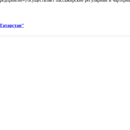
едприятие») осуществляет пассажирские регулярные и чартерные
Татарстан"