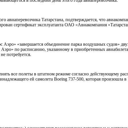
крывающегося в последний день этого года авиаперевозчика.
ого авиаперевозчика
Татарстана, подтверждается, что авиакомпа
лирован сертификат эксплуатанта ОАО «Авиакомпания «Татарста
с Аэро» «завершается объединение парка воздушных судов» дву
рс Аэро» по расписанию, указанному в приобретенных авиабилет
не потребуется.
полнять все полеты в штатном режиме согласно действующему р
инадлежащего ей самолета Boeing 737-500, которая произошла в К