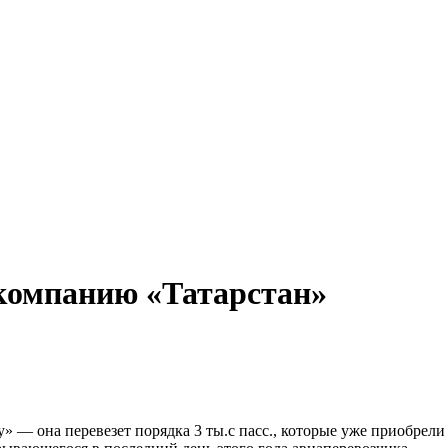
акомпанию «Татарстан»
» — она перевезет порядка 3 ты.с пасс., которые уже приобрел