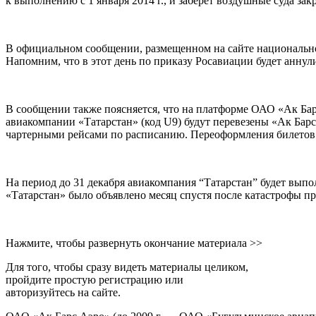
к выполнению с 1 января 2014 г., и заберет воздушные суда за
В официальном сообщении, размещенном на сайте национальн
Напомним, что в этот день по приказу Росавиации будет анну
В сообщении также поясняется, что на платформе ОАО «Ак Бар
авиакомпании «Татарстан» (код U9) будут перевезены «Ак Ба
чартерными рейсами по расписанию. Переоформления билетов 
На период до 31 декабря авиакомпания “Татарстан” будет вы
«Татарстан» было объявлено месяц спустя после катастрофы пр
Нажмите, чтобы развернуть окончание материала >>
Для того, чтобы сразу видеть материалы целиком,
пройдите простую регистрацию или
авторизуйтесь на сайте.