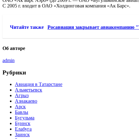
ОАО «Ак Барс Аэро» (до 2009 г. — ОАО «Бугульминское авиапр
С 2005 г. входит в ОАО «Холдинговая компания «Ак Барс».
Читайте также
Росавиация закрывает авиакомпанию "
Об авторе
admin
Рубрики
Авиация в Татарстане
Альметьевск
Агрыз
Азнакаево
Арск
Бавлы
Бугульма
Буинск
Елабуга
Заинск