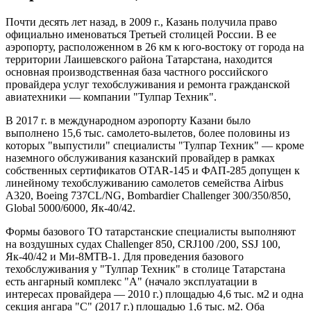
Почти десять лет назад, в 2009 г., Казань получила право
официально именоваться Третьей столицей России. В ее
аэропорту, расположенном в 26 км к юго-востоку от города на
территории Лаишевского района Татарстана, находится
основная производственная база частного российского
провайдера услуг техобслуживания и ремонта гражданской
авиатехники — компании "Тулпар Техник".
В 2017 г. в международном аэропорту Казани было
выполнено 15,6 тыс. самолето-вылетов, более половины из
которых "выпустили" специалисты "Тулпар Техник" — кроме
наземного обслуживания казанский провайдер в рамках
собственных сертификатов OTAR-145 и ФАП-285 допущен к
линейному техобслуживанию самолетов семейства Airbus
A320, Boeing 737CL/NG, Bombardier Challenger 300/350/850,
Global 5000/6000, Як-40/42.
Формы базового ТО татарстанские специалисты выполняют
на воздушных судах Challenger 850, CRJ100 /200, SSJ 100,
Як-40/42 и Ми-8МТВ-1. Для проведения базового
техобслуживания у "Тулпар Техник" в столице Татарстана
есть ангарный комплекс "А" (начало эксплуатации в
интересах провайдера — 2010 г.) площадью 4,6 тыс. м2 и одна
секция ангара "С" (2017 г.) площадью 1,6 тыс. м2. Оба