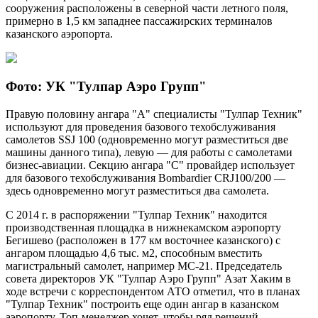
сооружения расположены в северной части летного поля,
примерно в 1,5 км западнее пассажирских терминалов
казанского аэропорта.
Фото: УК "Тулпар Аэро Групп"
Правую половину ангара "А" специалисты "Тулпар Техник"
используют для проведения базового техобслуживания
самолетов SSJ 100 (одновременно могут разместиться две
машины данного типа), левую — для работы с самолетами
бизнес-авиации. Секцию ангара "С" провайдер использует
для базового техобслуживания Bombardier CRJ100/200 —
здесь одновременно могут разместиться два самолета.
С 2014 г. в распоряжении "Тулпар Техник" находится
производственная площадка в нижнекамском аэропорту
Бегишево (расположен в 177 км восточнее казанского) с
ангаром площадью 4,6 тыс. м2, способным вместить
магистральный самолет, например МС-21. Председатель
совета директоров УК "Тулпар Аэро Групп" Азат Хаким в
ходе встречи с корреспондентом АТО отметил, что в планах
"Тулпар Техник" построить еще один ангар в казанском
аэропорту. Топ-менеджер хочет, чтобы ряд решений,