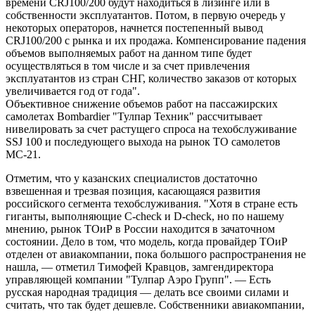
времени CRJ100/200 будут находиться в лизинге или в
собственности эксплуатантов. Потом, в первую очередь у
некоторых операторов, начнется постепенный вывод
CRJ100/200 c рынка и их продажа. Компенсирование падения
объемов выполняемых работ на данном типе будет
осуществляться в том числе и за счет привлечения
эксплуатантов из стран СНГ, количество заказов от которых
увеличивается год от года".
Объективное снижение объемов работ на пассажирских
самолетах Bombardier "Тулпар Техник" рассчитывает
нивелировать за счет растущего спроса на техобслуживание
SSJ 100 и последующего выхода на рынок ТО самолетов
МС-21.
Отметим, что у казанских специалистов достаточно
взвешенная и трезвая позиция, касающаяся развития
российского сегмента техобслуживания. "Хотя в стране есть
гиганты, выполняющие C-check и D-check, но по нашему
мнению, рынок ТОиР в России находится в зачаточном
состоянии. Дело в том, что модель, когда провайдер ТОиР
отделен от авиакомпании, пока большого распространения не
нашла, — отметил Тимофей Кравцов, замгендиректора
управляющей компании "Тулпар Аэро Групп". — Есть
русская народная традиция — делать все своими силами и
считать, что так будет дешевле. Собственники авиакомпании,