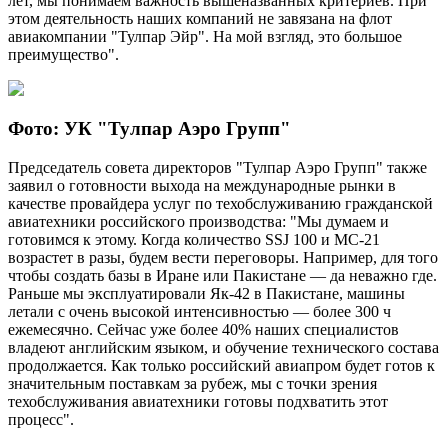
лет, мы понимаем важность вышеназванных критериев. При
этом деятельность наших компаний не завязана на флот
авиакомпании "Тулпар Эйр". На мой взгляд, это большое
преимущество".
Фото: УК "Тулпар Аэро Групп"
Председатель совета директоров "Тулпар Аэро Групп" также
заявил о готовности выхода на международные рынки в
качестве провайдера услуг по техобслуживанию гражданской
авиатехники российского производства: "Мы думаем и
готовимся к этому. Когда количество SSJ 100 и МС-21
возрастет в разы, будем вести переговоры. Например, для того
чтобы создать базы в Иране или Пакистане — да неважно где.
Раньше мы эксплуатировали Як-42 в Пакистане, машины
летали с очень высокой интенсивностью — более 300 ч
ежемесячно. Сейчас уже более 40% наших специалистов
владеют английским языком, и обучение технического состава
продолжается. Как только российский авиапром будет готов к
значительным поставкам за рубеж, мы с точки зрения
техобслуживания авиатехники готовы подхватить этот
процесс".