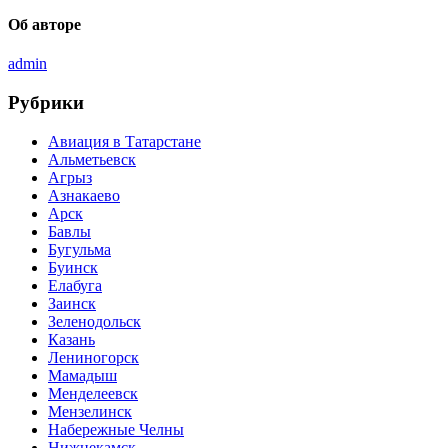
Об авторе
admin
Рубрики
Авиация в Татарстане
Альметьевск
Агрыз
Азнакаево
Арск
Бавлы
Бугульма
Буинск
Елабуга
Заинск
Зеленодольск
Казань
Лениногорск
Мамадыш
Менделеевск
Мензелинск
Набережные Челны
Нижнекамск