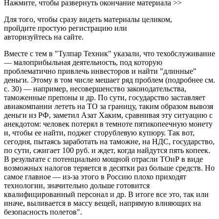
Нажмите, чтобы развернуть окончание материала >>
Для того, чтобы сразу видеть материалы целиком,
пройдите простую регистрацию или
авторизуйтесь на сайте.
Вместе с тем в "Тулпар Техник" указали, что техобслуживание
— малоприбыльная деятельность, под которую
проблематично привлечь инвесторов и найти "длинные"
деньги. Этому в том числе мешает ряд проблем (подробнее см.
с. 30) — например, несовершенство законодательства,
таможенные препоны и др. По сути, государство заставляет
авиакомпании лететь на ТО за границу, таким образом вывозя
деньги из РФ, заметил Азат Хаким, сравнивая эту ситуацию с
анекдотом: человек потерял в темноте пятикопеечную монету
и, чтобы ее найти, поджег сторублевую купюру. Так вот,
сегодня, пытаясь заработать на таможне, на НДС, государство,
по сути, сжигает 100 руб. и ждет, когда найдутся пять копеек.
В результате с потенциально мощной отрасли ТОиР в виде
возможных налогов теряется в десятки раз больше средств. Но
самое главное — из-за этого в Россию плохо приходят
технологии, значительно дольше готовится
квалифицированный персонал и др. В итоге все это, так или
иначе, выливается в массу вещей, напрямую влияющих на
безопасность полетов".