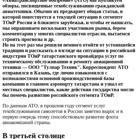
«Авиатранспортное обозрение» (АТО) мы публикуем
обзоры, посвященные техобслуживанию гражданской
авиатехники. Обычно их предваряет общая статья, в
которой повествуется о текущей ситуации в сегменте
ТОиР России и ближнего зарубежья, и чтобы ее написать,
мы опрашиваем нескольких участников рынка, берем
комментарии у многих специалистов
отрасли, пытаемся
строить прогнозы и др.
Но на этот раз мы решили немного отойти от устоявшейся
традиции и рассказать о взгляде на ситуацию в российской
индустрии ТОиР татарстанского провайдера услуг по
техническому обслуживанию и ремонту авиационной
техники — ООО "Тулпар Техник". Корреспондент АТО
отправился в Казань, где лично ознакомился с
возможностями основной производственной базы
компании в главном аэропорту татарстана и узнал от
местных специалистов, какие действия государства могли
бы помочь развитию российского сегмента ТОиР.
По данным ATO, в прошлом году сегмент услуг
техобслуживания самолетов в России заметно вырос и в
первую очередь этому способствовало развитие флота
авиакомпаний страны.
В третьей столице