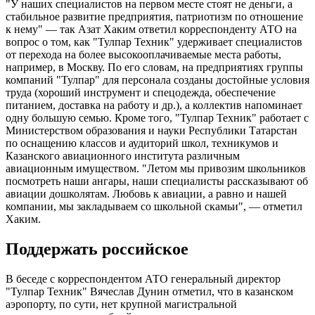
"У наших специалистов на первом месте стоят не деньги, а
стабильное развитие предприятия, патриотизм по отношение
к нему" — так Азат Хаким ответил корреспонденту АТО на
вопрос о том, как "Тулпар Техник" удерживает специалистов
от перехода на более высокооплачиваемые места работы,
например, в Москву. По его словам, на предприятиях группы
компаний "Тулпар" для персонала созданы достойные условия
труда (хороший инструмент и спецодежда, обеспечение
питанием, доставка на работу и др.), а коллектив напоминает
одну большую семью. Кроме того, "Тулпар Техник" работает с
Министерством образования и науки Республики Татарстан
по оснащению классов и аудиторий школ, техникумов и
Казанского авиационного института различным
авиационным имуществом. "Летом мы привозим школьников
посмотреть наши ангары, наши специалисты рассказывают об
авиации дошколятам. Любовь к авиации, а равно и нашей
компании, мы закладываем со школьной скамьи", — отметил
Хаким.
Поддержать российское
В беседе с корреспондентом АТО генеральный директор
"Тулпар Техник" Вячеслав Дунин отметил, что в казанском
аэропорту, по сути, нет крупной магистральной