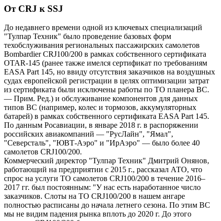
От CRJ к SSJ
До недавнего времени одной из ключевых специализаций
"Тулпар Техник" было проведение базовых форм
техобслуживания региональных пассажирских самолетов
Bombardier CRJ100/200 в рамках собственного сертификата
OTAR-145 (ранее также имелся сертификат по требованиям
EASA Part 145, но ввиду отсутствия заказчиков на воздушных
судах европейской регистрации в целях оптимизации затрат
из сертификата были исключены работы по ТО планера ВС.
— Прим. Ред.) и обслуживание компонентов для данных
типов ВС (например, колес и тормозов, аккумуляторных
батарей) в рамках собственного сертификата EASA Part 145.
По данным Росавиации, в январе 2018 г. в распоряжении
российских авиакомпаний — "РусЛайн", "Ямал",
"Северсталь", "ЮВТ-Аэро" и "ИрАэро" — было более 40
самолетов CRJ100/200.
Коммерческий директор "Тулпар Техник" Дмитрий Онянов,
работающий на предприятии с 2015 г., рассказал АТО, что
спрос на услуги ТО самолетов CRJ100/200 в течение 2016–
2017 гг. был постоянным: "У нас есть наработанное число
заказчиков. Слоты на ТО CRJ100/200 в нашем ангаре
полностью расписаны до начала летнего сезона. По этим ВС
мы не видим падения рынка вплоть до 2020 г. До этого