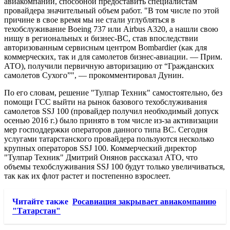
авиакомпании, способной предоставить специалистам
провайдера значительный объем работ. "В том числе по этой
причине в свое время мы не стали углубляться в
техобслуживание Boeing 737 или Airbus A320, а нашли свою
нишу в региональных и бизнес-ВС, став впоследствии
авторизованным сервисным центром Bombardier (как для
коммерческих, так и для самолетов бизнес-авиации. — Прим.
АТО), получили первичную авторизацию от “Гражданских
самолетов Сухого”", — прокомментировал Дунин.
По его словам, решение "Тулпар Техник" самостоятельно, без
помощи ГСС выйти на рынок базового техобслуживания
самолетов SSJ 100 (провайдер получил необходимый допуск
осенью 2016 г.) было принято в том числе из-за активизации
мер господдержки операторов данного типа ВС. Сегодня
услугами татарстанского провайдера пользуются несколько
крупных операторов SSJ 100. Коммерческий директор
"Тулпар Техник" Дмитрий Онянов рассказал АТО, что
объемы техобслуживания SSJ 100 будут только увеличиваться,
так как их флот растет и постепенно взрослеет.
Читайте также
Росавиация закрывает авиакомпанию
"Татарстан"