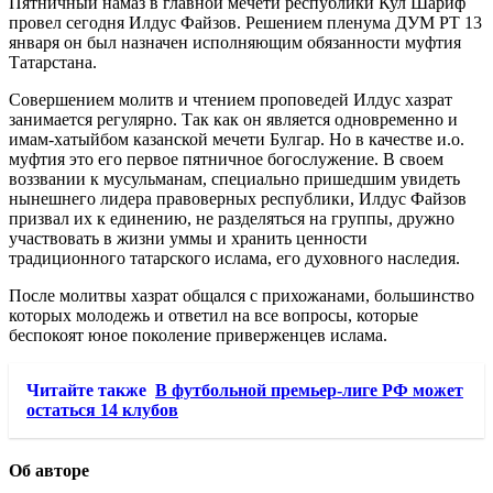
Пятничный намаз в главной мечети республики Кул Шариф
провел сегодня Илдус Файзов. Решением пленума ДУМ РТ 13
января он был назначен исполняющим обязанности муфтия
Татарстана.
Совершением молитв и чтением проповедей Илдус хазрат
занимается регулярно. Так как он является одновременно и
имам-хатыйбом казанской мечети Булгар. Но в качестве и.о.
муфтия это его первое пятничное богослужение. В своем
воззвании к мусульманам, специально пришедшим увидеть
нынешнего лидера правоверных республики, Илдус Файзов
призвал их к единению, не разделяться на группы, дружно
участвовать в жизни уммы и хранить ценности
традиционного татарского ислама, его духовного наследия.
После молитвы хазрат общался с прихожанами, большинство
которых молодежь и ответил на все вопросы, которые
беспокоят юное поколение приверженцев ислама.
Читайте также
В футбольной премьер-лиге РФ может
остаться 14 клубов
Об авторе