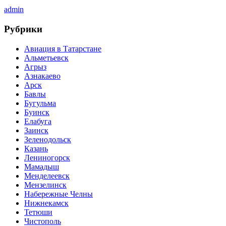
admin
Рубрики
Авиация в Татарстане
Альметьевск
Агрыз
Азнакаево
Арск
Бавлы
Бугульма
Буинск
Елабуга
Заинск
Зеленодольск
Казань
Лениногорск
Мамадыш
Менделеевск
Мензелинск
Набережные Челны
Нижнекамск
Тетюши
Чистополь