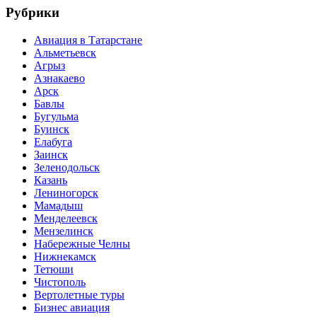
Рубрики
Авиация в Татарстане
Альметьевск
Агрыз
Азнакаево
Арск
Бавлы
Бугульма
Буинск
Елабуга
Заинск
Зеленодольск
Казань
Лениногорск
Мамадыш
Менделеевск
Мензелинск
Набережные Челны
Нижнекамск
Тетюши
Чистополь
Вертолетные туры
Бизнес авиация